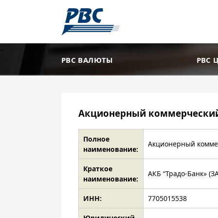
РВС ВАЛЮТЫ
РВС 
Акционерный коммерческий 
Полное
Акционерный коммер
наименование:
Краткое
АКБ “Традо-Банк» (З
наименование:
ИНН:
7705015538
Юридический