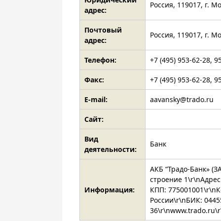
Россия, 119017, г. 
адрес:
Почтовый
Россия, 119017, г. 
адрес:
Телефон:
+7 (495) 953-62-28, 9
Факс:
+7 (495) 953-62-28, 9
E-mail:
aavansky@trado.ru
Сайт:
Вид
Банк
деятельности:
АКБ “Традо-Банк» (З
строение 1\r\nАдрес
Информация:
КПП: 775001001\r\n
России\r\nБИК: 04455
36\r\nwww.trado.ru\r