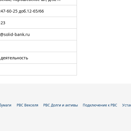
247-60-25 доб.12-65/66
-23
a@solid-bank.ru
 деятельность
бумаги
РВС Векселя
РВС Долги и активы
Подключение к РВС
Уста