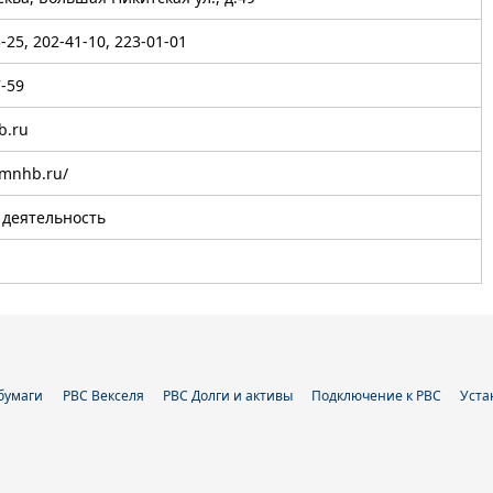
3-25, 202-41-10, 223-01-01
7-59
.ru
.mnhb.ru/
 деятельность
бумаги
РВС Векселя
РВС Долги и активы
Подключение к РВС
Уста