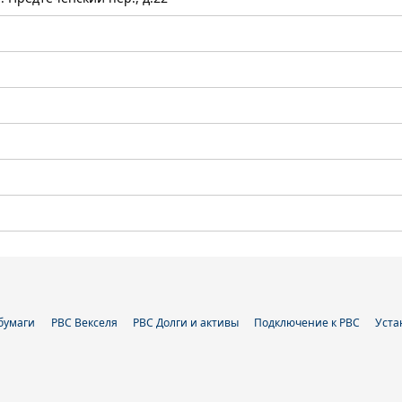
бумаги
РВС Векселя
РВС Долги и активы
Подключение к РВС
Уста