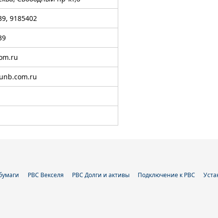
39, 9185402
39
om.ru
.unb.com.ru
бумаги
РВС Векселя
РВС Долги и активы
Подключение к РВС
Уста